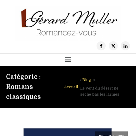
Catégorie :
/
Blog
»
Romans
Accueil
Le vent du désert ne
sèche pas les larmes
classiques