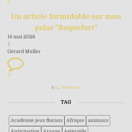
0
Un article formidable sur mon
polar "Roquefort"
14 mai 2026
|
Gérard Muller
0
1
2
3
…
74
Suivant »
TAG
Académie jeux floraux
Afrique
animaux
Anticipation
Aragon
Astéroïde