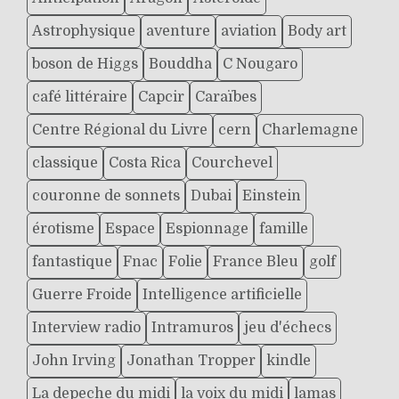
Astrophysique
aventure
aviation
Body art
boson de Higgs
Bouddha
C Nougaro
café littéraire
Capcir
Caraïbes
Centre Régional du Livre
cern
Charlemagne
classique
Costa Rica
Courchevel
couronne de sonnets
Dubai
Einstein
érotisme
Espace
Espionnage
famille
fantastique
Fnac
Folie
France Bleu
golf
Guerre Froide
Intelligence artificielle
Interview radio
Intramuros
jeu d'échecs
John Irving
Jonathan Tropper
kindle
La depeche du midi
la voix du midi
lamas