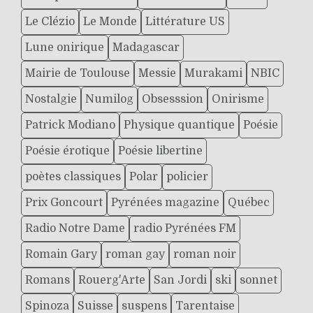
Le Clézio
Le Monde
Littérature US
Lune onirique
Madagascar
Mairie de Toulouse
Messie
Murakami
NBIC
Nostalgie
Numilog
Obsesssion
Onirisme
Patrick Modiano
Physique quantique
Poésie
Poésie érotique
Poésie libertine
poètes classiques
Polar
policier
Prix Goncourt
Pyrénées magazine
Québec
Radio Notre Dame
radio Pyrénées FM
Romain Gary
roman gay
roman noir
Romans
Rouerg'Arte
San Jordi
ski
sonnet
Spinoza
Suisse
suspens
Tarentaise