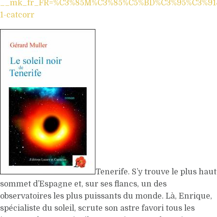
__mk_fr_FR=%C3%85M%C3%85%C5%BD%C3%95%C3%91&k
1-catcorr
Tenerife. S’y trouve le plus haut
sommet d’Espagne et, sur ses flancs, un des
observatoires les plus puissants du monde. Là, Enrique,
spécialiste du soleil, scrute son astre favori tous les