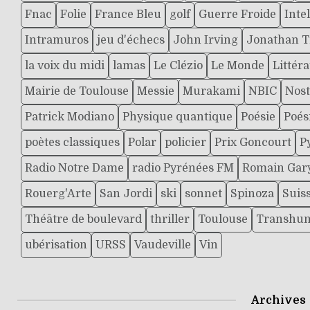
Fnac
Folie
France Bleu
golf
Guerre Froide
Intel
Intramuros
jeu d'échecs
John Irving
Jonathan T
la voix du midi
lamas
Le Clézio
Le Monde
Littér
Mairie de Toulouse
Messie
Murakami
NBIC
Nost
Patrick Modiano
Physique quantique
Poésie
Poés
poètes classiques
Polar
policier
Prix Goncourt
P
Radio Notre Dame
radio Pyrénées FM
Romain Gar
Rouerg'Arte
San Jordi
ski
sonnet
Spinoza
Suis
Théâtre de boulevard
thriller
Toulouse
Transhu
ubérisation
URSS
Vaudeville
Vin
Archives