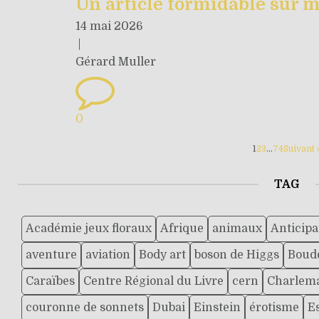
Un article formidable sur m
14 mai 2026
|
Gérard Muller
0
1
2
3
…
74
Suivant 
TAG
Académie jeux floraux
Afrique
animaux
Anticipa
aventure
aviation
Body art
boson de Higgs
Boud
Caraïbes
Centre Régional du Livre
cern
Charlem
couronne de sonnets
Dubai
Einstein
érotisme
E