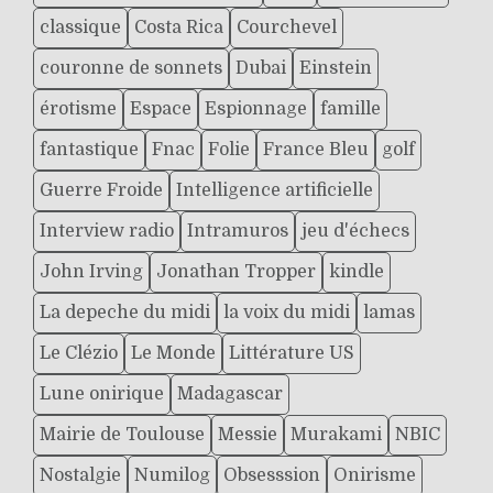
classique
Costa Rica
Courchevel
couronne de sonnets
Dubai
Einstein
érotisme
Espace
Espionnage
famille
fantastique
Fnac
Folie
France Bleu
golf
Guerre Froide
Intelligence artificielle
Interview radio
Intramuros
jeu d'échecs
John Irving
Jonathan Tropper
kindle
La depeche du midi
la voix du midi
lamas
Le Clézio
Le Monde
Littérature US
Lune onirique
Madagascar
Mairie de Toulouse
Messie
Murakami
NBIC
Nostalgie
Numilog
Obsesssion
Onirisme