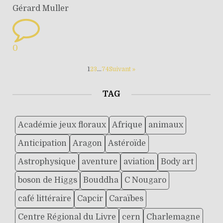
Gérard Muller
0
1
2
3
…
74
Suivant »
TAG
Académie jeux floraux
Afrique
animaux
Anticipation
Aragon
Astéroïde
Astrophysique
aventure
aviation
Body art
boson de Higgs
Bouddha
C Nougaro
café littéraire
Capcir
Caraïbes
Centre Régional du Livre
cern
Charlemagne