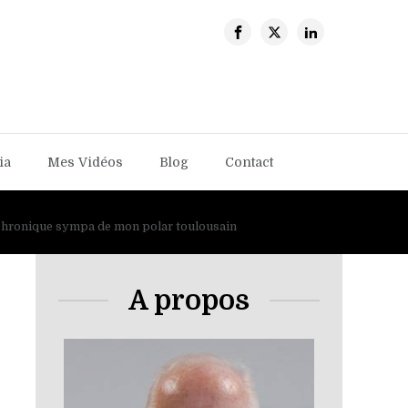
ia
Mes Vidéos
Blog
Contact
hronique sympa de mon polar toulousain
A propos