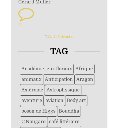
Gérard Muller
0
1
2
3
…
74
Suivant »
TAG
Académie jeux floraux
Afrique
animaux
Anticipation
Aragon
Astéroïde
Astrophysique
aventure
aviation
Body art
boson de Higgs
Bouddha
C Nougaro
café littéraire