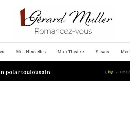
es
Mes Nouvelles
Mon Théâtre
Essais
Med
n polar toulousain
Blog
»
Une c