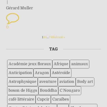
|
Gérard Muller
0
1
2
3
…
74
Suivant »
TAG
Académie jeux floraux
Afrique
animaux
Anticipation
Aragon
Astéroïde
Astrophysique
aventure
aviation
Body art
boson de Higgs
Bouddha
C Nougaro
café littéraire
Capcir
Caraïbes