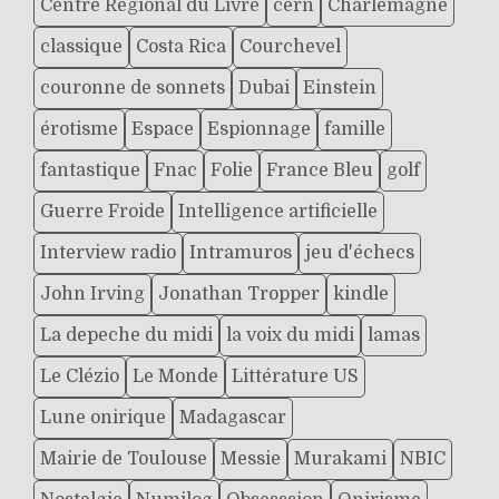
Centre Régional du Livre
cern
Charlemagne
classique
Costa Rica
Courchevel
couronne de sonnets
Dubai
Einstein
érotisme
Espace
Espionnage
famille
fantastique
Fnac
Folie
France Bleu
golf
Guerre Froide
Intelligence artificielle
Interview radio
Intramuros
jeu d'échecs
John Irving
Jonathan Tropper
kindle
La depeche du midi
la voix du midi
lamas
Le Clézio
Le Monde
Littérature US
Lune onirique
Madagascar
Mairie de Toulouse
Messie
Murakami
NBIC