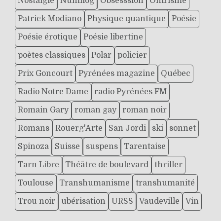
Nostalgie
Numilog
Obsesssion
Onirisme
Patrick Modiano
Physique quantique
Poésie
Poésie érotique
Poésie libertine
poètes classiques
Polar
policier
Prix Goncourt
Pyrénées magazine
Québec
Radio Notre Dame
radio Pyrénées FM
Romain Gary
roman gay
roman noir
Romans
Rouerg'Arte
San Jordi
ski
sonnet
Spinoza
Suisse
suspens
Tarentaise
Tarn Libre
Théâtre de boulevard
thriller
Toulouse
Transhumanisme
transhumanité
Trou noir
ubérisation
URSS
Vaudeville
Vin