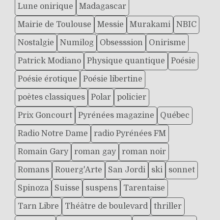
Lune onirique
Madagascar
Mairie de Toulouse
Messie
Murakami
NBIC
Nostalgie
Numilog
Obsesssion
Onirisme
Patrick Modiano
Physique quantique
Poésie
Poésie érotique
Poésie libertine
poètes classiques
Polar
policier
Prix Goncourt
Pyrénées magazine
Québec
Radio Notre Dame
radio Pyrénées FM
Romain Gary
roman gay
roman noir
Romans
Rouerg'Arte
San Jordi
ski
sonnet
Spinoza
Suisse
suspens
Tarentaise
Tarn Libre
Théâtre de boulevard
thriller