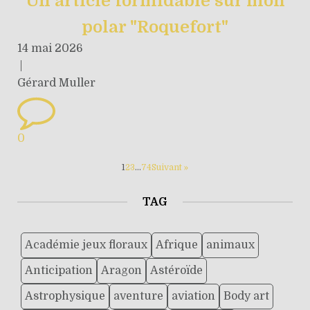
Un article formidable sur mon
polar "Roquefort"
14 mai 2026
|
Gérard Muller
0
1
2
3
…
74
Suivant »
TAG
Académie jeux floraux
Afrique
animaux
Anticipation
Aragon
Astéroïde
Astrophysique
aventure
aviation
Body art