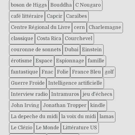
boson de Higgs
Bouddha
C Nougaro
café littéraire
Capcir
Caraïbes
Centre Régional du Livre
cern
Charlemagne
classique
Costa Rica
Courchevel
couronne de sonnets
Dubai
Einstein
érotisme
Espace
Espionnage
famille
fantastique
Fnac
Folie
France Bleu
golf
Guerre Froide
Intelligence artificielle
Interview radio
Intramuros
jeu d'échecs
John Irving
Jonathan Tropper
kindle
La depeche du midi
la voix du midi
lamas
Le Clézio
Le Monde
Littérature US