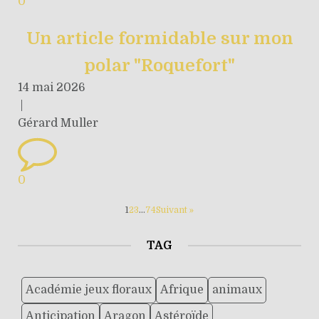
0
Un article formidable sur mon
polar "Roquefort"
14 mai 2026
|
Gérard Muller
0
1
2
3
…
74
Suivant »
TAG
Académie jeux floraux
Afrique
animaux
Anticipation
Aragon
Astéroïde