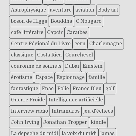
Astrophysique
aventure
aviation
Body art
boson de Higgs
Bouddha
C Nougaro
café littéraire
Capcir
Caraïbes
Centre Régional du Livre
cern
Charlemagne
classique
Costa Rica
Courchevel
couronne de sonnets
Dubai
Einstein
érotisme
Espace
Espionnage
famille
fantastique
Fnac
Folie
France Bleu
golf
Guerre Froide
Intelligence artificielle
Interview radio
Intramuros
jeu d'échecs
John Irving
Jonathan Tropper
kindle
La depeche du midi
la voix du midi
lamas