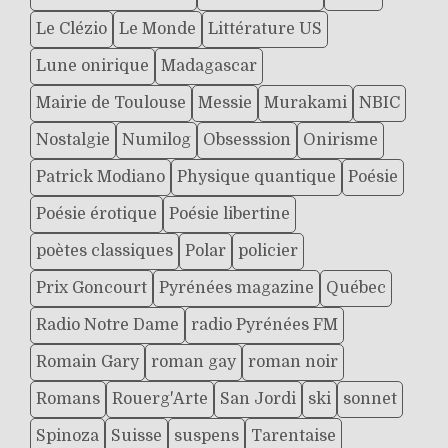
Le Clézio
Le Monde
Littérature US
Lune onirique
Madagascar
Mairie de Toulouse
Messie
Murakami
NBIC
Nostalgie
Numilog
Obsesssion
Onirisme
Patrick Modiano
Physique quantique
Poésie
Poésie érotique
Poésie libertine
poètes classiques
Polar
policier
Prix Goncourt
Pyrénées magazine
Québec
Radio Notre Dame
radio Pyrénées FM
Romain Gary
roman gay
roman noir
Romans
Rouerg'Arte
San Jordi
ski
sonnet
Spinoza
Suisse
suspens
Tarentaise