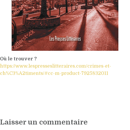
Où le trouver ?
https://www.lespresseslitteraires.com/crimes-et-
ch%C3%A2timents/#cc-m-product-7925832011
Laisser un commentaire