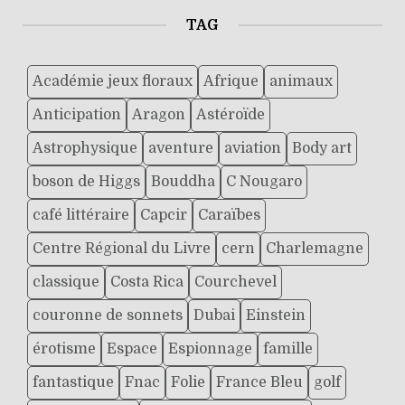
TAG
Académie jeux floraux
Afrique
animaux
Anticipation
Aragon
Astéroïde
Astrophysique
aventure
aviation
Body art
boson de Higgs
Bouddha
C Nougaro
café littéraire
Capcir
Caraïbes
Centre Régional du Livre
cern
Charlemagne
classique
Costa Rica
Courchevel
couronne de sonnets
Dubai
Einstein
érotisme
Espace
Espionnage
famille
fantastique
Fnac
Folie
France Bleu
golf