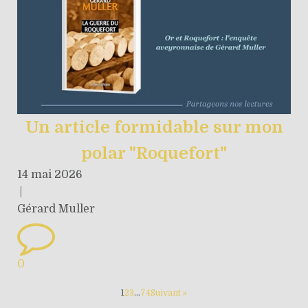
Un article formidable sur mon
polar "Roquefort"
14 mai 2026
|
Gérard Muller
0
1
2
3
…
74
Suivant »