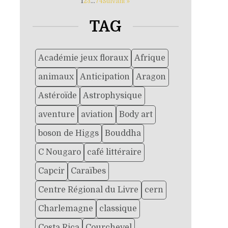
1
2
3
…
74
Suivant »
TAG
Académie jeux floraux
Afrique
animaux
Anticipation
Aragon
Astéroïde
Astrophysique
aventure
aviation
Body art
boson de Higgs
Bouddha
C Nougaro
café littéraire
Capcir
Caraïbes
Centre Régional du Livre
cern
Charlemagne
classique
Costa Rica
Courchevel