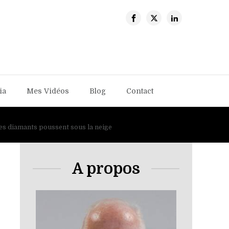
ia
Mes Vidéos
Blog
Contact
es diamants poussent sous la neige
A propos
.