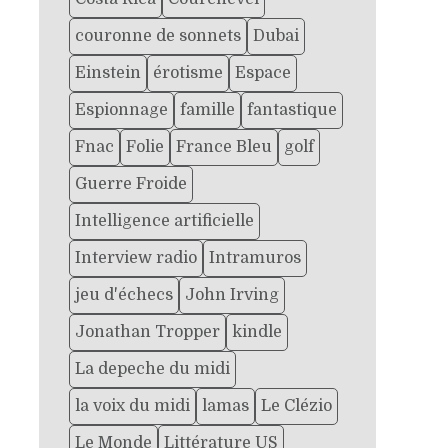
couronne de sonnets
Dubai
Einstein
érotisme
Espace
Espionnage
famille
fantastique
Fnac
Folie
France Bleu
golf
Guerre Froide
Intelligence artificielle
Interview radio
Intramuros
jeu d'échecs
John Irving
Jonathan Tropper
kindle
La depeche du midi
la voix du midi
lamas
Le Clézio
Le Monde
Littérature US