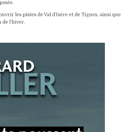
oposée.
rir les pistes de Val d’Isère et de Tignes, ainsi que
n de l’hiver.