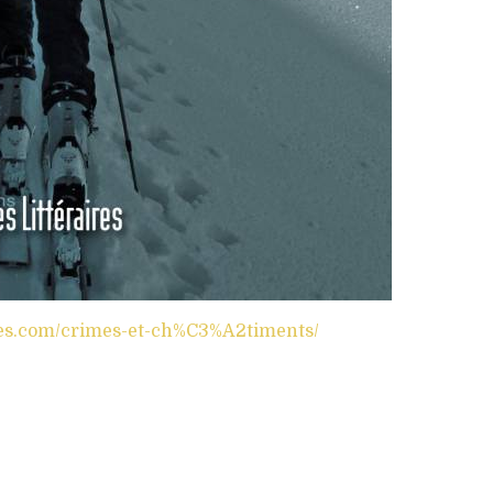
ires.com/crimes-et-ch%C3%A2timents/