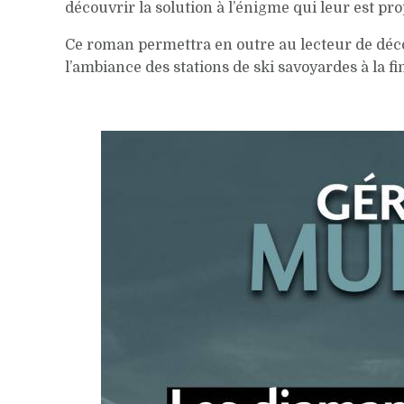
découvrir la solution à l’énigme qui leur est pr
Ce roman permettra en outre au lecteur de découv
l’ambiance des stations de ski savoyardes à la fi