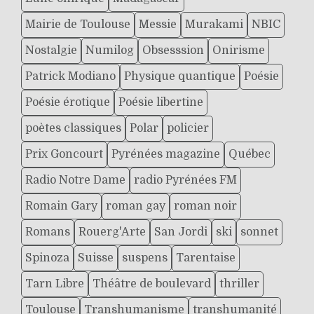
Mairie de Toulouse
Messie
Murakami
NBIC
Nostalgie
Numilog
Obsesssion
Onirisme
Patrick Modiano
Physique quantique
Poésie
Poésie érotique
Poésie libertine
poètes classiques
Polar
policier
Prix Goncourt
Pyrénées magazine
Québec
Radio Notre Dame
radio Pyrénées FM
Romain Gary
roman gay
roman noir
Romans
Rouerg'Arte
San Jordi
ski
sonnet
Spinoza
Suisse
suspens
Tarentaise
Tarn Libre
Théâtre de boulevard
thriller
Toulouse
Transhumanisme
transhumanité