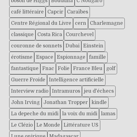
boson de Higgs
Bouddha
C Nougaro
café littéraire
Capcir
Caraïbes
Centre Régional du Livre
cern
Charlemagne
classique
Costa Rica
Courchevel
couronne de sonnets
Dubai
Einstein
érotisme
Espace
Espionnage
famille
fantastique
Fnac
Folie
France Bleu
golf
Guerre Froide
Intelligence artificielle
Interview radio
Intramuros
jeu d'échecs
John Irving
Jonathan Tropper
kindle
La depeche du midi
la voix du midi
lamas
Le Clézio
Le Monde
Littérature US
Lune onirique
Madagascar