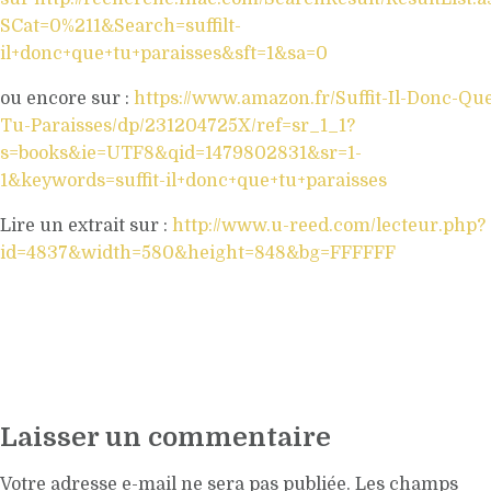
SCat=0%211&Search=suffilt-
il+donc+que+tu+paraisses&sft=1&sa=0
ou encore sur :
https://www.amazon.fr/Suffit-Il-Donc-Qu
Tu-Paraisses/dp/231204725X/ref=sr_1_1?
s=books&ie=UTF8&qid=1479802831&sr=1-
1&keywords=suffit-il+donc+que+tu+paraisses
Lire un extrait sur :
http://www.u-reed.com/lecteur.php?
id=4837&width=580&height=848&bg=FFFFFF
Laisser un commentaire
Votre adresse e-mail ne sera pas publiée.
Les champs