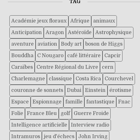
TAG
Académie jeux floraux
Afrique
animaux
Anticipation
Aragon
Astéroïde
Astrophysique
aventure
aviation
Body art
boson de Higgs
Bouddha
C Nougaro
café littéraire
Capcir
Caraïbes
Centre Régional du Livre
cern
Charlemagne
classique
Costa Rica
Courchevel
couronne de sonnets
Dubai
Einstein
érotisme
Espace
Espionnage
famille
fantastique
Fnac
Folie
France Bleu
golf
Guerre Froide
Intelligence artificielle
Interview radio
Intramuros
jeu d'échecs
John Irving