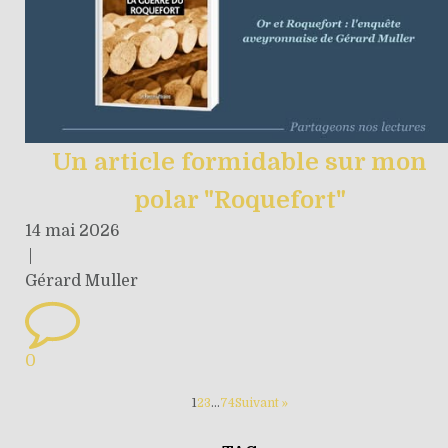
Un article formidable sur mon
polar "Roquefort"
14 mai 2026
|
Gérard Muller
0
1
2
3
…
74
Suivant »