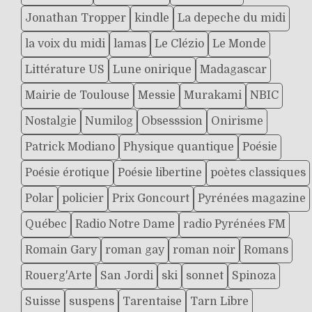
Jonathan Tropper
kindle
La depeche du midi
la voix du midi
lamas
Le Clézio
Le Monde
Littérature US
Lune onirique
Madagascar
Mairie de Toulouse
Messie
Murakami
NBIC
Nostalgie
Numilog
Obsesssion
Onirisme
Patrick Modiano
Physique quantique
Poésie
Poésie érotique
Poésie libertine
poètes classiques
Polar
policier
Prix Goncourt
Pyrénées magazine
Québec
Radio Notre Dame
radio Pyrénées FM
Romain Gary
roman gay
roman noir
Romans
Rouerg'Arte
San Jordi
ski
sonnet
Spinoza
Suisse
suspens
Tarentaise
Tarn Libre