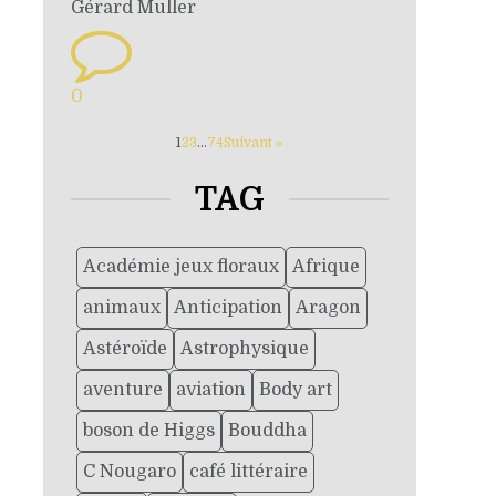
Gérard Muller
0
1
2
3
…
74
Suivant »
TAG
Académie jeux floraux
Afrique
animaux
Anticipation
Aragon
Astéroïde
Astrophysique
aventure
aviation
Body art
boson de Higgs
Bouddha
C Nougaro
café littéraire