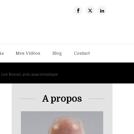
ia
Mes Vidéos
Blog
Contact
Les Rosati, prix anacréontique
A propos