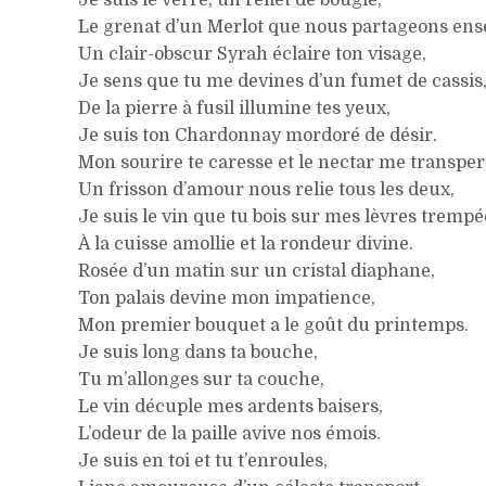
Je suis le verre, un reflet de bougie,
Le grenat d’un Merlot que nous partageons ens
Un clair-obscur Syrah éclaire ton visage,
Je sens que tu me devines d’un fumet de cassis
De la pierre à fusil illumine tes yeux,
Je suis ton Chardonnay mordoré de désir.
Mon sourire te caresse et le nectar me transper
Un frisson d’amour nous relie tous les deux,
Je suis le vin que tu bois sur mes lèvres trempé
À la cuisse amollie et la rondeur divine.
Rosée d’un matin sur un cristal diaphane,
Ton palais devine mon impatience,
Mon premier bouquet a le goût du printemps.
Je suis long dans ta bouche,
Tu m’allonges sur ta couche,
Le vin décuple mes ardents baisers,
L’odeur de la paille avive nos émois.
Je suis en toi et tu t’enroules,