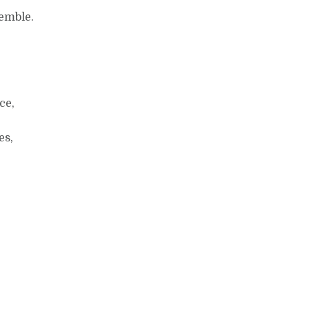
emble.
,
ce,
es,