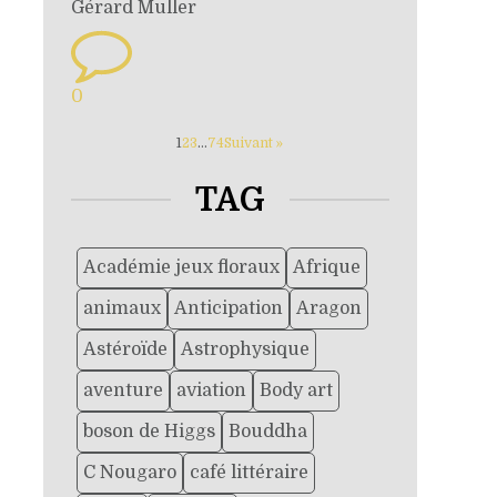
Gérard Muller
0
1
2
3
…
74
Suivant »
TAG
Académie jeux floraux
Afrique
animaux
Anticipation
Aragon
Astéroïde
Astrophysique
aventure
aviation
Body art
boson de Higgs
Bouddha
C Nougaro
café littéraire