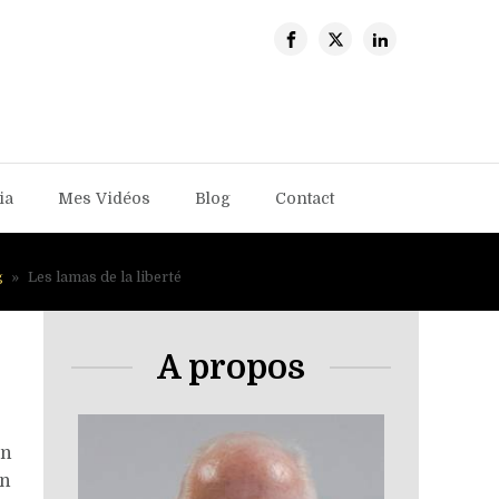
ia
Mes Vidéos
Blog
Contact
g
»
Les lamas de la liberté
A propos
on
on