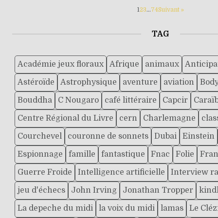
1
2
3
…
74
Suivant »
TAG
Académie jeux floraux
Afrique
animaux
Anticipa
Astéroïde
Astrophysique
aventure
aviation
Body
Bouddha
C Nougaro
café littéraire
Capcir
Caraï
Centre Régional du Livre
cern
Charlemagne
clas
Courchevel
couronne de sonnets
Dubai
Einstein
Espionnage
famille
fantastique
Fnac
Folie
Fran
Guerre Froide
Intelligence artificielle
Interview r
jeu d'échecs
John Irving
Jonathan Tropper
kind
La depeche du midi
la voix du midi
lamas
Le Cléz