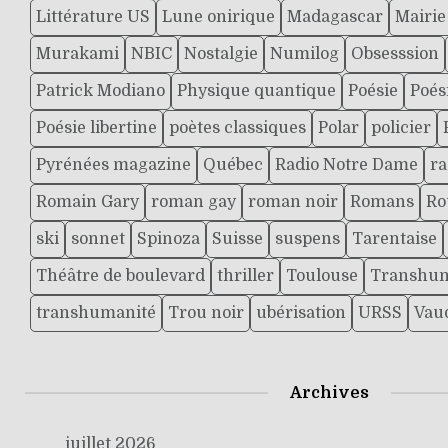
Littérature US
Lune onirique
Madagascar
Mairie
Murakami
NBIC
Nostalgie
Numilog
Obsesssion
Patrick Modiano
Physique quantique
Poésie
Poés
Poésie libertine
poètes classiques
Polar
policier
Pyrénées magazine
Québec
Radio Notre Dame
ra
Romain Gary
roman gay
roman noir
Romans
Ro
ski
sonnet
Spinoza
Suisse
suspens
Tarentaise
Théâtre de boulevard
thriller
Toulouse
Transhu
transhumanité
Trou noir
ubérisation
URSS
Vaud
Archives
juillet 2026